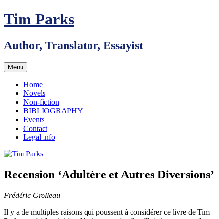
Skip
Tim Parks
to
content
Author, Translator, Essayist
Menu
Home
Novels
Non-fiction
BIBLIOGRAPHY
Events
Contact
Legal info
Recension ‘Adultère et Autres Diversions’
Frédéric Grolleau
Il y a de multiples raisons qui poussent à considérer ce livre de Tim