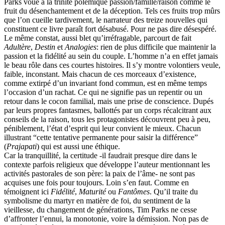
Parks voué à la trinité polémique passion/famille/raison comme le
fruit du désenchantement et de la déception. Tels ces fruits trop mûrs
que l’on cueille tardivement, le narrateur des treize nouvelles qui
constituent ce livre paraît fort désabusé. Pour ne pas dire désespéré.
Le même constat, aussi blet qu’irréfragable, parcourt de fait
Adultère
,
Destin
et
Analogies
: rien de plus difficile que maintenir la
passion et la fidélité au sein du couple. L’homme n’a en effet jamais
le beau rôle dans ces courtes histoires. Il s’y montre volontiers veule,
faible, inconstant. Mais chacun de ces morceaux d’existence,
comme extirpé d’un invariant fond commun, est en même temps
l’occasion d’un rachat. Ce qui ne signifie pas un repentir ou un
retour dans le cocon familial, mais une prise de conscience. Dupés
par leurs propres fantasmes, ballottés par un corps récalcitrant aux
conseils de la raison, tous les protagonistes découvrent peu à peu,
péniblement, l’état d’esprit qui leur convient le mieux. Chacun
illustrant “cette tentative permanente pour saisir la différence”
(
Prajapati
) qui est aussi une éthique.
Car la tranquillité, la certitude -il faudrait presque dire dans le
contexte parfois religieux que développe l’auteur mentionnant les
activités pastorales de son père: la paix de l’âme- ne sont pas
acquises une fois pour toujours. Loin s’en faut. Comme en
témoignent ici
Fidélité
,
Maturité
ou
Fantômes
. Qu’il traite du
symbolisme du martyr en matière de foi, du sentiment de la
vieillesse, du changement de générations, Tim Parks ne cesse
d’affronter l’ennui, la monotonie, voire la démission. Non pas de