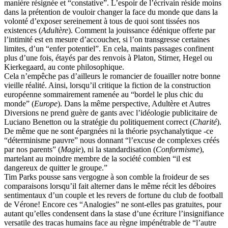
manière résignée et “constative”. L’espoir de l’écrivain réside moins
dans la prétention de vouloir changer la face du monde que dans la
volonté d’exposer sereinement à tous de quoi sont tissées nos
existences (
Adultère
). Comment la jouissance édénique offerte par
l’intimité est en mesure d’accoucher, si l’on transgresse certaines
limites, d’un “enfer potentiel”. En cela, maints passages confinent
plus d’une fois, étayés par des renvois à Platon, Stirner, Hegel ou
Kierkegaard, au conte philosophique.
Cela n’empêche pas d’ailleurs le romancier de fouailler notre bonne
vieille réalité. Ainsi, lorsqu’il critique la fiction de la construction
européenne sommairement ramenée au “bordel le plus chic du
monde” (
Europe
). Dans la même perspective, Adultère et Autres
Diversions ne prend guère de gants avec l’idéologie publicitaire de
Luciano Benetton ou la stratégie du politiquement correct (
Charité
).
De même que ne sont épargnées ni la théorie psychanalytique -ce
“déterminisme pauvre” nous donnant “l’excuse de complexes créés
par nos parents” (
Magie
), ni la standardisation (
Conformisme
),
martelant au moindre membre de la société combien “il est
dangereux de quitter le groupe.”
Tim Parks pousse sans vergogne à son comble la froideur de ses
comparaisons lorsqu’il fait alterner dans le même récit les déboires
sentimentaux d’un couple et les revers de fortune du club de football
de Vérone! Encore ces “Analogies” ne sont-elles pas gratuites, pour
autant qu’elles condensent dans la stase d’une écriture l’insignifiance
versatile des tracas humains face au règne impénétrable de “l’autre