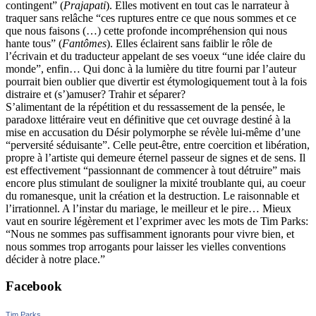
contingent” (
Prajapati
). Elles motivent en tout cas le narrateur à
traquer sans relâche “ces ruptures entre ce que nous sommes et ce
que nous faisons (…) cette profonde incompréhension qui nous
hante tous” (
Fantômes
). Elles éclairent sans faiblir le rôle de
l’écrivain et du traducteur appelant de ses voeux “une idée claire du
monde”, enfin… Qui donc à la lumière du titre fourni par l’auteur
pourrait bien oublier que divertir est étymologiquement tout à la fois
distraire et (s’)amuser? Trahir et séparer?
S’alimentant de la répétition et du ressassement de la pensée, le
paradoxe littéraire veut en définitive que cet ouvrage destiné à la
mise en accusation du Désir polymorphe se révèle lui-même d’une
“perversité séduisante”. Celle peut-être, entre coercition et libération,
propre à l’artiste qui demeure éternel passeur de signes et de sens. Il
est effectivement “passionnant de commencer à tout détruire” mais
encore plus stimulant de souligner la mixité troublante qui, au coeur
du romanesque, unit la création et la destruction. Le raisonnable et
l’irrationnel. A l’instar du mariage, le meilleur et le pire… Mieux
vaut en sourire légèrement et l’exprimer avec les mots de Tim Parks:
“Nous ne sommes pas suffisamment ignorants pour vivre bien, et
nous sommes trop arrogants pour laisser les vielles conventions
décider à notre place.”
Facebook
Tim Parks