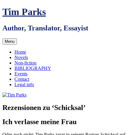
Skip
Tim Parks
to
content
Author, Translator, Essayist
Menu
Home
Novels
Non-fiction
BIBLIOGRAPHY
Events
Contact
Legal info
Rezensionen zu ‘Schicksal’
Ich verlasse meine Frau
Oder auch nicht: Tim Parks tanzt in seinem Roman
Schicksal
auf