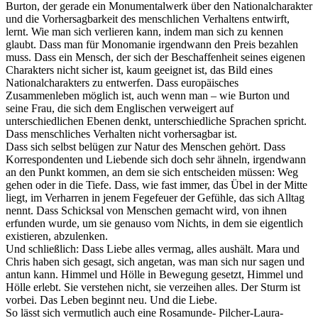
Burton, der gerade ein Monumentalwerk über den Nationalcharakter
und die Vorhersagbarkeit des menschlichen Verhaltens entwirft,
lernt. Wie man sich verlieren kann, indem man sich zu kennen
glaubt. Dass man für Monomanie irgendwann den Preis bezahlen
muss. Dass ein Mensch, der sich der Beschaffenheit seines eigenen
Charakters nicht sicher ist, kaum geeignet ist, das Bild eines
Nationalcharakters zu entwerfen. Dass europäisches
Zusammenleben möglich ist, auch wenn man – wie Burton und
seine Frau, die sich dem Englischen verweigert auf
unterschiedlichen Ebenen denkt, unterschiedliche Sprachen spricht.
Dass menschliches Verhalten nicht vorhersagbar ist.
Dass sich selbst belügen zur Natur des Menschen gehört. Dass
Korrespondenten und Liebende sich doch sehr ähneln, irgendwann
an den Punkt kommen, an dem sie sich entscheiden müssen: Weg
gehen oder in die Tiefe. Dass, wie fast immer, das Übel in der Mitte
liegt, im Verharren in jenem Fegefeuer der Gefühle, das sich Alltag
nennt. Dass Schicksal von Menschen gemacht wird, von ihnen
erfunden wurde, um sie genauso vom Nichts, in dem sie eigentlich
existieren, abzulenken.
Und schließlich: Dass Liebe alles vermag, alles aushält. Mara und
Chris haben sich gesagt, sich angetan, was man sich nur sagen und
antun kann. Himmel und Hölle in Bewegung gesetzt, Himmel und
Hölle erlebt. Sie verstehen nicht, sie verzeihen alles. Der Sturm ist
vorbei. Das Leben beginnt neu. Und die Liebe.
So lässt sich vermutlich auch eine Rosamunde- Pilcher-Laura-