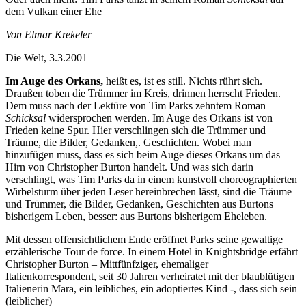
dem Vulkan einer Ehe
Von Elmar Krekeler
Die Welt, 3.3.2001
Im Auge des Orkans,
heißt es, ist es still. Nichts rührt sich.
Draußen toben die Trümmer im Kreis, drinnen herrscht Frieden.
Dem muss nach der Lektüre von Tim Parks zehntem Roman
Schicksal
widersprochen werden. Im Auge des Orkans ist von
Frieden keine Spur. Hier verschlingen sich die Trümmer und
Träume, die Bilder, Gedanken,. Geschichten. Wobei man
hinzufügen muss, dass es sich beim Auge dieses Orkans um das
Hirn von Christopher Burton handelt. Und was sich darin
verschlingt, was Tim Parks da in einem kunstvoll choreographierten
Wirbelsturm über jeden Leser hereinbrechen lässt, sind die Träume
und Trümmer, die Bilder, Gedanken, Geschichten aus Burtons
bisherigem Leben, besser: aus Burtons bisherigem Eheleben.
Mit dessen offensichtlichem Ende eröffnet Parks seine gewaltige
erzählerische Tour de force. In einem Hotel in Knightsbridge erfährt
Christopher Burton – Mittfünfziger, ehemaliger
Italienkorrespondent, seit 30 Jahren verheiratet mit der blaublütigen
Italienerin Mara, ein leibliches, ein adoptiertes Kind -, dass sich sein
(leiblicher)