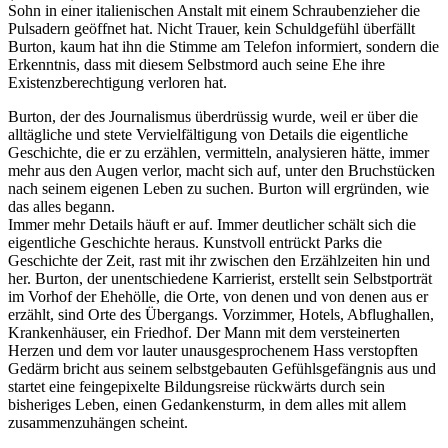
Sohn in einer italienischen Anstalt mit einem Schraubenzieher die
Pulsadern geöffnet hat. Nicht Trauer, kein Schuldgefühl überfällt
Burton, kaum hat ihn die Stimme am Telefon informiert, sondern die
Erkenntnis, dass mit diesem Selbstmord auch seine Ehe ihre
Existenzberechtigung verloren hat.
Burton, der des Journalismus überdrüssig wurde, weil er über die
alltägliche und stete Vervielfältigung von Details die eigentliche
Geschichte, die er zu erzählen, vermitteln, analysieren hätte, immer
mehr aus den Augen verlor, macht sich auf, unter den Bruchstücken
nach seinem eigenen Leben zu suchen. Burton will ergründen, wie
das alles begann.
Immer mehr Details häuft er auf. Immer deutlicher schält sich die
eigentliche Geschichte heraus. Kunstvoll entrückt Parks die
Geschichte der Zeit, rast mit ihr zwischen den Erzählzeiten hin und
her. Burton, der unentschiedene Karrierist, erstellt sein Selbstporträt
im Vorhof der Ehehölle, die Orte, von denen und von denen aus er
erzählt, sind Orte des Übergangs. Vorzimmer, Hotels, Abflughallen,
Krankenhäuser, ein Friedhof. Der Mann mit dem versteinerten
Herzen und dem vor lauter unausgesprochenem Hass verstopften
Gedärm bricht aus seinem selbstgebauten Gefühlsgefängnis aus und
startet eine feingepixelte Bildungsreise rückwärts durch sein
bisheriges Leben, einen Gedankensturm, in dem alles mit allem
zusammenzuhängen scheint.